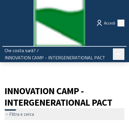
Regione Emilia-Romagna
Partecipazione
Menù
Accedi
Che costa sarà?
/
Menù pr
INNOVATION CAMP - INTERGENERATIONAL PACT
INNOVATION CAMP -
INTERGENERATIONAL PACT
Filtra e cerca