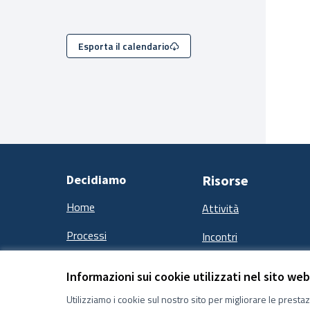
Esporta il calendario
Decidiamo
Risorse
Home
Attività
Processi
Incontri
Informazioni sui cookie utilizzati nel sito web
Utilizziamo i cookie sul nostro sito per migliorare le presta
Termini e condizioni d''uso
Impostazioni Cookie