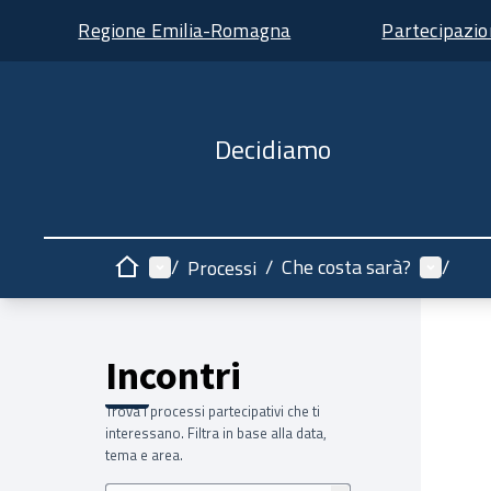
Regione Emilia-Romagna
Partecipazi
Decidiamo
Menù principale
Menù ut
/
/
Che costa sarà?
/
Processi
Home
Incontri
Trova i processi partecipativi che ti
interessano. Filtra in base alla data,
tema e area.