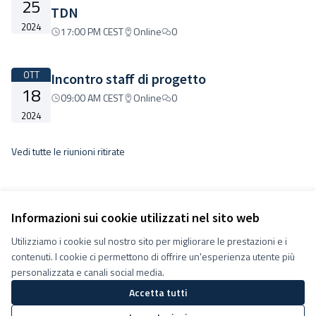
25
TDN
2024
17:00 PM CEST
Online
0
OTT
Incontro staff di progetto
18
09:00 AM CEST
Online
0
2024
Vedi tutte le riunioni ritirate
Informazioni sui cookie utilizzati nel sito web
Utilizziamo i cookie sul nostro sito per migliorare le prestazioni e i
Termini e condizioni d''uso
contenuti. I cookie ci permettono di offrire un'esperienza utente più
Impostazioni Cookie
Decidiamo su Facebook
personalizzata e canali social media.
Decidiamo su YouTube
Accetta tutti
(Collegamento esterno)
(Collegamento esterno)