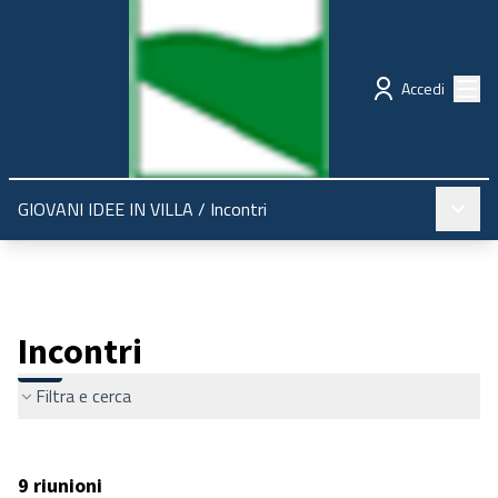
Regione Emilia-Romagna
Partecipazione
Menù
Accedi
Menù pr
GIOVANI IDEE IN VILLA
/
Incontri
Incontri
Filtra e cerca
9 riunioni