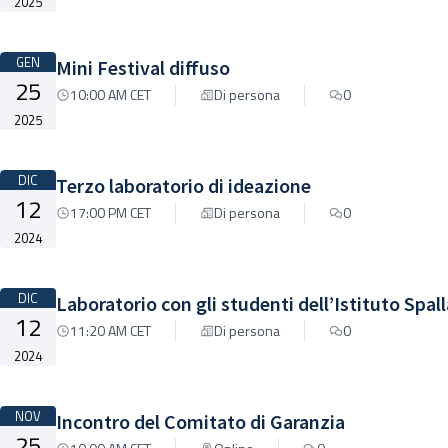
2025
GEN
Mini Festival diffuso
25
10:00 AM CET
Di persona
0
2025
DIC
Terzo laboratorio di ideazione
12
17:00 PM CET
Di persona
0
2024
DIC
Laboratorio con gli studenti dell’Istituto Spal
12
11:20 AM CET
Di persona
0
2024
NOV
Incontro del Comitato di Garanzia
25