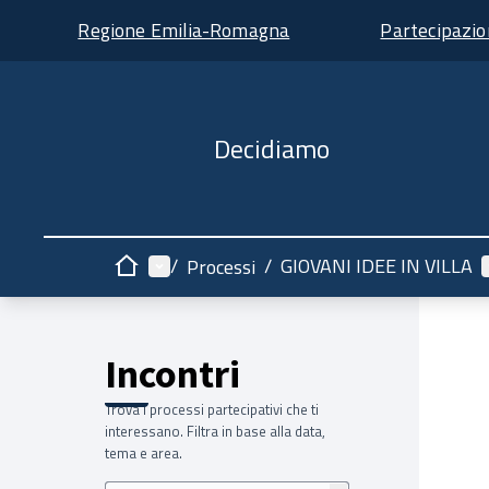
Regione Emilia-Romagna
Partecipazi
Decidiamo
Menù principale
/
/
GIOVANI IDEE IN VILLA
Processi
Home
Incontri
Trova i processi partecipativi che ti
interessano. Filtra in base alla data,
tema e area.