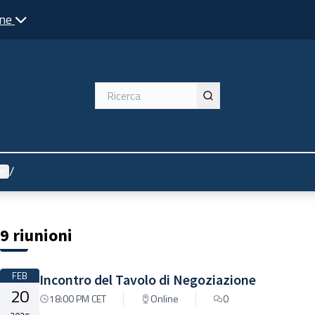
one
Menù utente
/
9 riunioni
FEB
Incontro del Tavolo di Negoziazione
20
18:00 PM CET
Online
0