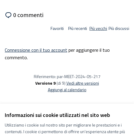
0 commenti
Favoriti
Più recenti
Più vecchi
Più discussi
Connessione con il tuo account
per aggiungere il tuo
commento.
Riferimento: par-MEET-2024-05-217
Versione 9
(di 9)
vedi altre versioni
Aggiungi al calendario
Informazioni sui cookie utilizzati nel sito web
Utilizziamo i cookie sul nostro sito per migliorare le prestazioni e i
Termini e condizioni d''uso
contenuti. I cookie ci permettono di offrire un'esperienza utente più
Impostazioni Cookie