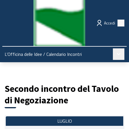
Regione Emilia-Romagna
Partecipazione
Menù
Accedi
Menù pr
L’Officina delle Idee
/
Calendario Incontri
Secondo incontro del Tavolo
di Negoziazione
LUGLIO