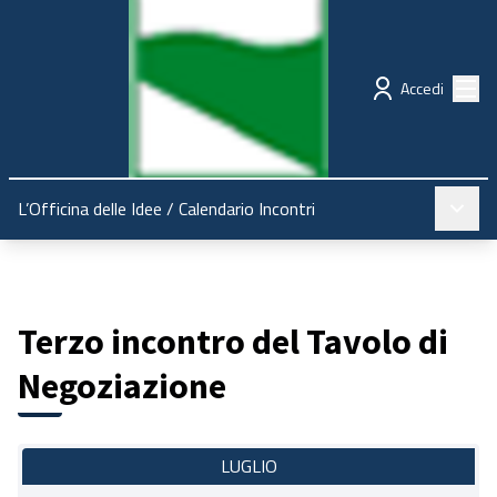
Regione Emilia-Romagna
Partecipazione
Menù
Accedi
Menù pr
L’Officina delle Idee
/
Calendario Incontri
Terzo incontro del Tavolo di
Negoziazione
LUGLIO