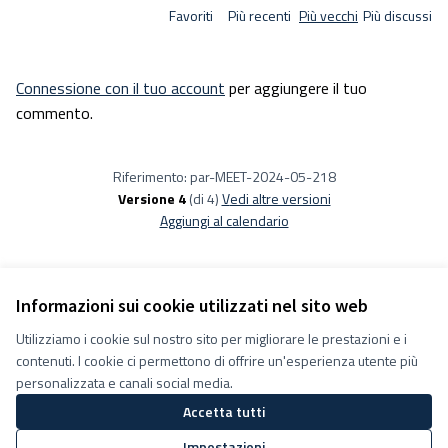
Favoriti
Più recenti
Più vecchi
Più discussi
Connessione con il tuo account
per aggiungere il tuo
commento.
Riferimento: par-MEET-2024-05-218
Versione 4
(di 4)
vedi altre versioni
Aggiungi al calendario
Informazioni sui cookie utilizzati nel sito web
Utilizziamo i cookie sul nostro sito per migliorare le prestazioni e i
Termini e condizioni d''uso
contenuti. I cookie ci permettono di offrire un'esperienza utente più
Impostazioni Cookie
Decidiamo su Facebook
personalizzata e canali social media.
Decidiamo su YouTube
Accetta tutti
(Collegamento esterno)
(Collegamento esterno)
Impostazioni