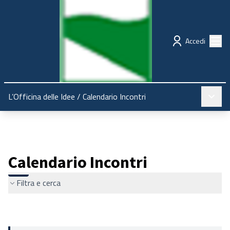
Regione Emilia-Romagna
Partecipazione
Menù
Accedi
Menù pr
L’Officina delle Idee
/
Calendario Incontri
Calendario Incontri
Filtra e cerca