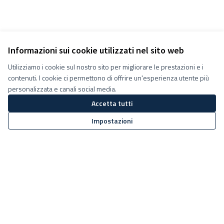
Informazioni sui cookie utilizzati nel sito web
Utilizziamo i cookie sul nostro sito per migliorare le prestazioni e i
contenuti. I cookie ci permettono di offrire un'esperienza utente più
personalizzata e canali social media.
Accetta tutti
Impostazioni
Termini e condizioni d''uso
Impostazioni Cookie
Decidiamo su Facebook
Decidiamo su YouTube
(Collegamento esterno)
(Collegamento esterno)
Sito web creato con
software
Licenza Creative Commons
(Collegamento esterno)
libero
.
(Collegamento esterno)
(Collegamento esterno)