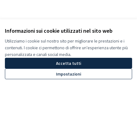
Informazioni sui cookie utilizzati nel sito web
Utilizziamo i cookie sul nostro sito per migliorare le prestazioni e i
contenuti. I cookie ci permettono di offrire un'esperienza utente più
personalizzata e canali social media.
Accetta tutti
Impostazioni
Termini e condizioni d''uso
Impostazioni Cookie
Decidiamo su Facebook
Decidiamo su YouTube
(Collegamento esterno)
(Collegamento esterno)
Sito web creato con
software
Licenza Creative Commons
(Collegamento esterno)
libero
.
(Collegamento esterno)
(Collegamento esterno)