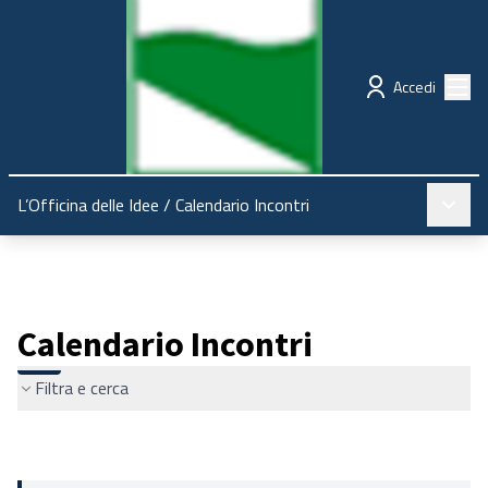
Regione Emilia-Romagna
Partecipazione
Menù
Accedi
Menù pr
L’Officina delle Idee
/
Calendario Incontri
Calendario Incontri
Filtra e cerca