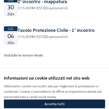
LUG
2° incontro - mappatura
30
15:30 PM CEST
Di persona
0
2024
LUG
Tavolo Protezione Civile - 1° incontro
04
15:30 PM CEST
Di persona
0
2024
Vedi tutte le riunioni ritirate
Informazioni sui cookie utilizzati nel sito web
Utilizziamo i cookie sul nostro sito per migliorare le prestazioni e i
Termini e condizioni d''uso
contenuti. I cookie ci permettono di offrire un'esperienza utente più
Impostazioni Cookie
Decidiamo su Facebook
personalizzata e canali social media.
Decidiamo su YouTube
Accetta tutti
(Collegamento esterno)
(Collegamento esterno)