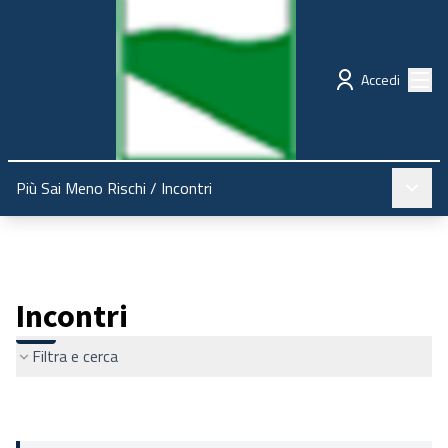
Regione Emilia-Romagna
Partecipazione
Menù
Accedi
Menù pr
Più Sai Meno Rischi
/
Incontri
Incontri
Filtra e cerca