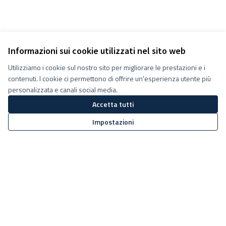
Informazioni sui cookie utilizzati nel sito web
Utilizziamo i cookie sul nostro sito per migliorare le prestazioni e i
contenuti. I cookie ci permettono di offrire un'esperienza utente più
personalizzata e canali social media.
Accetta tutti
Impostazioni
Termini e condizioni d''uso
Impostazioni Cookie
Decidiamo su Facebook
Decidiamo su YouTube
(Collegamento esterno)
(Collegamento esterno)
Sito web creato con
software
Licenza Creative Commons
(Collegamento esterno)
libero
.
(Collegamento esterno)
(Collegamento esterno)