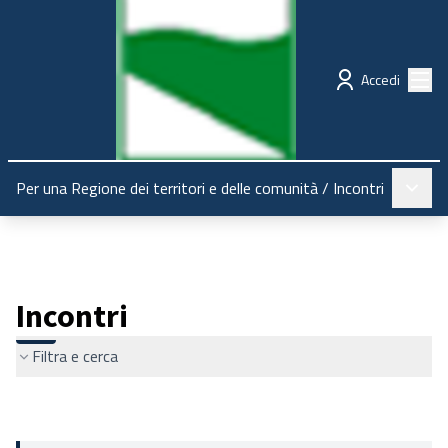
Regione Emilia-Romagna
Partecipazione
Menù
Accedi
Menù pr
Per una Regione dei territori e delle comunità
/
Incontri
Incontri
Filtra e cerca