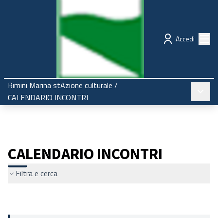
Regione Emilia-Romagna
Partecipazione
Menù
Accedi
Rimini Marina stAzione culturale
/
Menù pr
CALENDARIO INCONTRI
CALENDARIO INCONTRI
Filtra e cerca