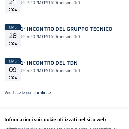
21
12:30 PM CEST
Di persona
0
2024
MAG
1° INCONTRO DEL GRUPPO TECNICO
28
14:30 PM CEST
Di persona
0
2024
MAG
1° INCONTRO DEL TDN
09
14:30 PM CEST
Di persona
0
2024
Vedi tutte le riunioni ritirate
Informazioni sui cookie utilizzati nel sito web
Utilizziamo i cookie sul nostro sito per migliorare le prestazioni e i