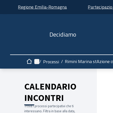
Regione Emilia-Romagna
Partecipazi
Decidiamo
Menù principale
/
/
Rimini Marina stAzione c
Processi
Home
CALENDARIO
INCONTRI
Trova i processi partecipativi che ti
interessano. Filtra in base alla data,