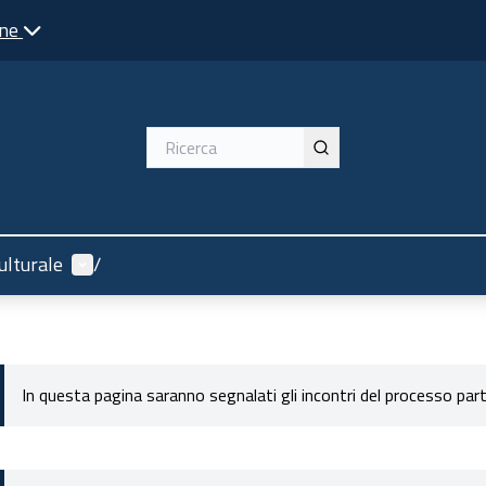
one
Menù utente
ulturale
/
In questa pagina saranno segnalati gli incontri del processo par