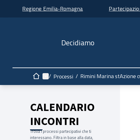
Regione Emilia-Romagna
Partecipazi
Decidiamo
Menù principale
/
/
Rimini Marina stAzione c
Processi
Home
CALENDARIO
INCONTRI
Trova i processi partecipativi che ti
interessano. Filtra in base alla data,