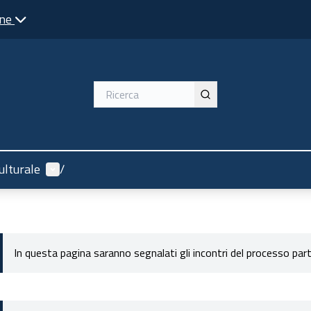
one
Menù utente
ulturale
/
In questa pagina saranno segnalati gli incontri del processo par