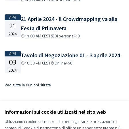
APR
21 Aprile 2024 - il Crowdmapping va alla
21
Festa di Primavera
2024
11:00 AM CEST
Di persona
0
APR
Tavolo di Negoziazione 01 - 3 aprile 2024
03
18:30 PM CEST
Online
0
2024
Vedi tutte le riunioni ritirate
Informazioni sui cookie utilizzati nel sito web
Utilizziamo i cookie sul nostro sito per migliorare le prestazioni e i
Termini e condizioni d''uso
contenuti. I cookie ci permettono di offrire un'esperienza utente più
Impostazioni Cookie