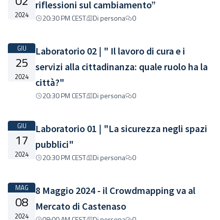
02
riflessioni sul cambiamento”
2024
20:30 PM CEST
Di persona
0
GIU
Laboratorio 02 | " Il lavoro di cura e i
25
servizi alla cittadinanza: quale ruolo ha la
2024
città?"
20:30 PM CEST
Di persona
0
GIU
Laboratorio 01 | "La sicurezza negli spazi
17
pubblici"
2024
20:30 PM CEST
Di persona
0
MAG
8 Maggio 2024 - il Crowdmapping va al
08
Mercato di Castenaso
2024
08:00 AM CEST
Di persona
0