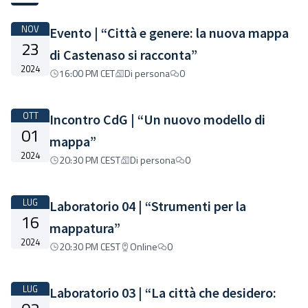
NOV
Evento | “Città e genere: la nuova mappa
23
di Castenaso si racconta”
2024
16:00 PM CET
Di persona
0
OTT
Incontro CdG | “Un nuovo modello di
01
mappa”
2024
20:30 PM CEST
Di persona
0
LUG
Laboratorio 04 | “Strumenti per la
16
mappatura”
2024
20:30 PM CEST
Online
0
LUG
Laboratorio 03 | “La città che desidero: