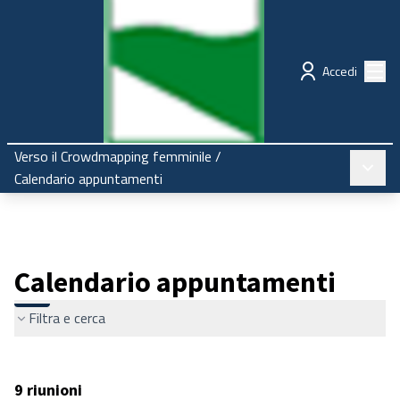
Regione Emilia-Romagna
Partecipazione
Menù
Accedi
Verso il Crowdmapping femminile
/
Menù pr
Calendario appuntamenti
Calendario appuntamenti
Filtra e cerca
9 riunioni