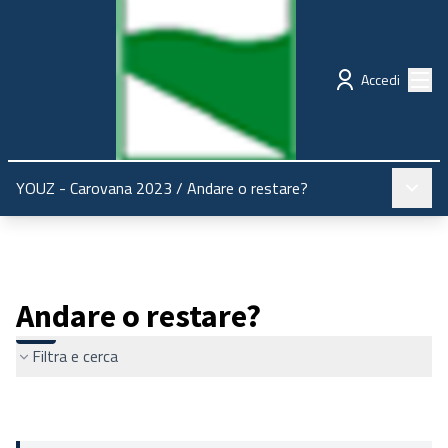
Regione Emilia-Romagna
Partecipazione
Menù
Accedi
Menù pr
YOUZ - Carovana 2023
/
Andare o restare?
Andare o restare?
Filtra e cerca