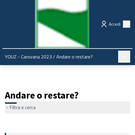
Regione Emilia-Romagna
Partecipazione
Menù
Accedi
Menù pr
YOUZ - Carovana 2023
/
Andare o restare?
Andare o restare?
Filtra e cerca