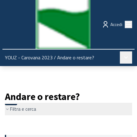
Regione Emilia-Romagna
Partecipazione
Menù
Accedi
Menù pr
YOUZ - Carovana 2023
/
Andare o restare?
Andare o restare?
Filtra e cerca