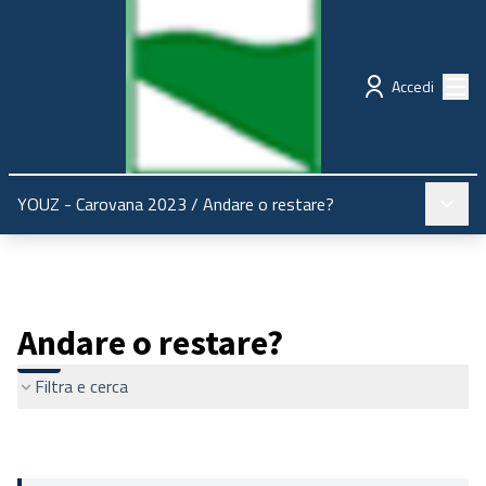
Regione Emilia-Romagna
Partecipazione
Menù
Accedi
Menù pr
YOUZ - Carovana 2023
/
Andare o restare?
Andare o restare?
Filtra e cerca