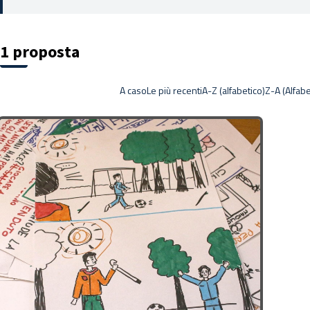
1 proposta
A caso
Le più recenti
A-Z (alfabetico)
Z-A (Alfabe