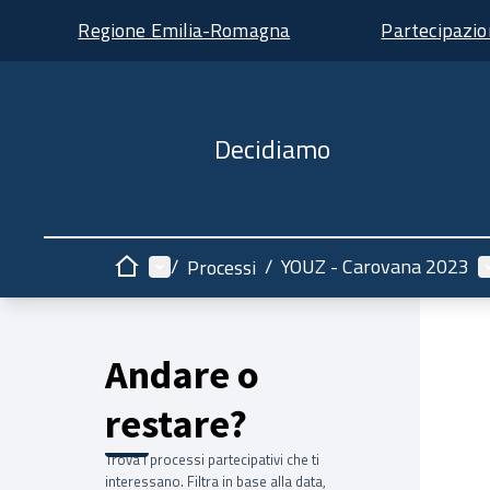
Regione Emilia-Romagna
Partecipazi
Decidiamo
Menù principale
M
/
/
YOUZ - Carovana 2023
Processi
Home
Andare o
restare?
Trova i processi partecipativi che ti
interessano. Filtra in base alla data,