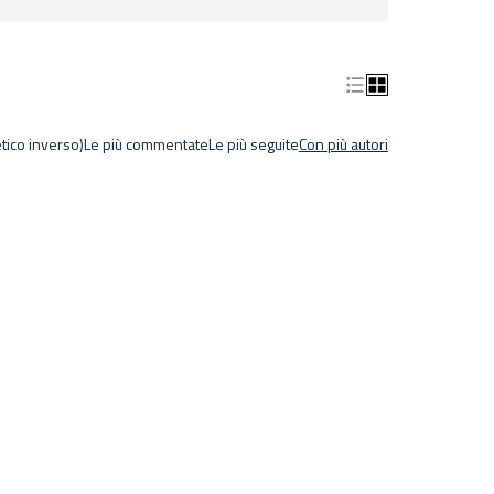
tico inverso)
Le più commentate
Le più seguite
Con più autori