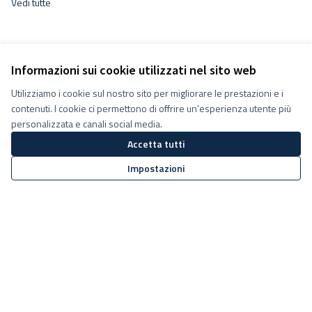
Vedi tutte
Informazioni sui cookie utilizzati nel sito web
Utilizziamo i cookie sul nostro sito per migliorare le prestazioni e i
contenuti. I cookie ci permettono di offrire un'esperienza utente più
personalizzata e canali social media.
Accetta tutti
Impostazioni
Termini e condizioni d''uso
Impostazioni Cookie
Decidiamo su Facebook
Decidiamo su YouTube
(Collegamento esterno)
(Collegamento esterno)
Sito web creato con
software
Licenza Creative Commons
(Collegamento esterno)
libero
.
(Collegamento esterno)
(Collegamento esterno)