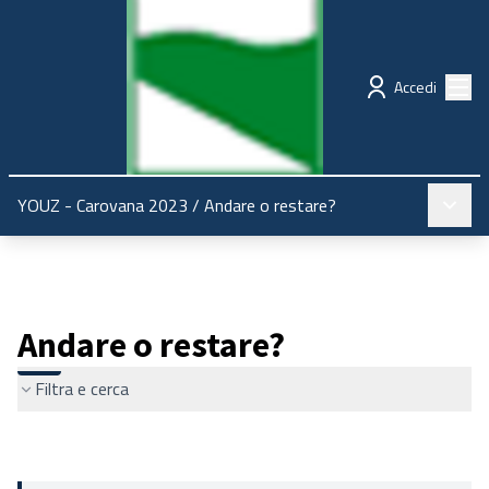
Regione Emilia-Romagna
Partecipazione
Menù
Accedi
Menù pr
YOUZ - Carovana 2023
/
Andare o restare?
Andare o restare?
Filtra e cerca