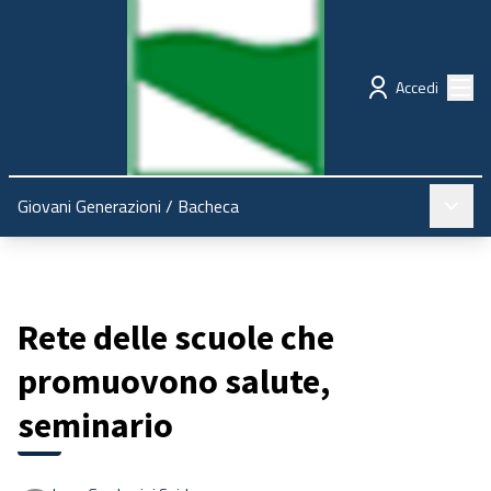
Regione Emilia-Romagna
Partecipazione
Menù
Accedi
Menù pr
Giovani Generazioni
/
Bacheca
Rete delle scuole che
promuovono salute,
seminario