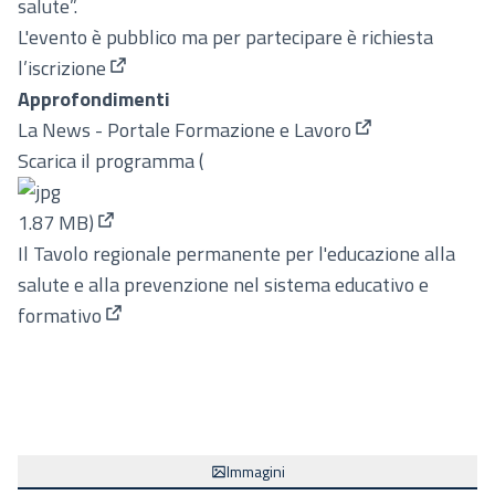
salute”.
L'evento è pubblico ma per partecipare è
richiesta
l’iscrizione
(Collegamento esterno)
Approfondimenti
La News - Portale Formazione e Lavoro
(Collegamento e
Scarica il programma (
1.87 MB)
(Collegamento esterno)
Il Tavolo regionale permanente per l'educazione alla
salute e alla prevenzione nel sistema educativo e
formativo
(Collegamento esterno)
Immagini