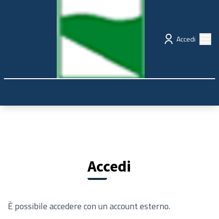
Regione Emilia-Romagna
Partecipazione
Menù
Accedi
Accedi
È possibile accedere con un account esterno.