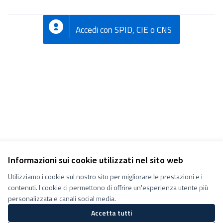
Accedi con SPID, CIE o CNS
Informazioni sui cookie utilizzati nel sito web
Utilizziamo i cookie sul nostro sito per migliorare le prestazioni e i
Termini e condizioni d''uso
contenuti. I cookie ci permettono di offrire un'esperienza utente più
Impostazioni Cookie
Decidiamo su Facebook
personalizzata e canali social media.
Decidiamo su YouTube
Accetta tutti
(Collegamento esterno)
(Collegamento esterno)