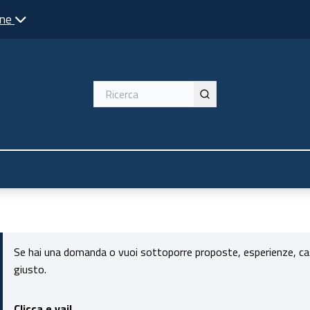
one
Se hai una domanda o vuoi sottoporre proposte, esperienze, casi 
giusto.
Clicca e vai!