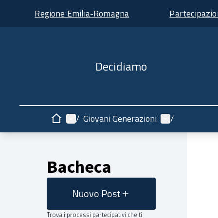
Regione Emilia-Romagna
Partecipazi
Decidiamo
Menù principale
Menù utente
/
Giovani Generazioni
/
Home
Bacheca
Nuovo Post
Trova i processi partecipativi che ti