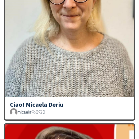
Ciao! Micaela Deriu
micaela
0
0