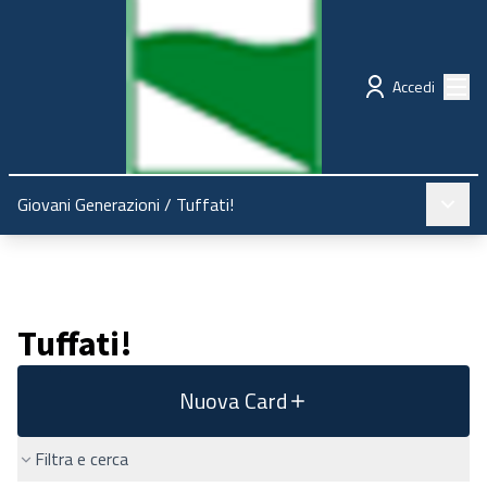
Regione Emilia-Romagna
Partecipazione
Menù
Accedi
Menù pr
Giovani Generazioni
/
Tuffati!
Tuffati!
Nuova Card
Filtra e cerca