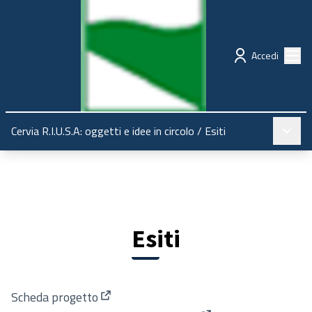
Regione Emilia-Romagna
Partecipazione
Menù
Accedi
Menù pr
Cervia R.I.U.S.A: oggetti e idee in circolo
/
Esiti
Esiti
Scheda progetto
(Apre in una nuova scheda)