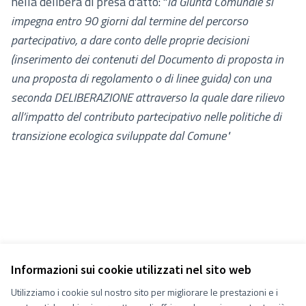
nella delibera di presa d'atto: "
la Giunta Comunale si
impegna entro 90 giorni dal termine del percorso
partecipativo, a dare conto delle proprie decisioni
(inserimento dei contenuti del Documento di proposta in
una proposta di regolamento o di linee guida) con una
seconda DELIBERAZIONE attraverso la quale dare rilievo
all’impatto del contributo partecipativo nelle politiche di
transizione ecologica sviluppate dal Comune"
Informazioni sui cookie utilizzati nel sito web
Utilizziamo i cookie sul nostro sito per migliorare le prestazioni e i
Termini e condizioni d''uso