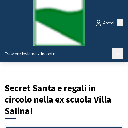
Regione Emilia-Romagna
Partecipazione
Menù
Accedi
Menù pr
Crescere insieme
/
Incontri
Secret Santa e regali in
circolo nella ex scuola Villa
Salina!