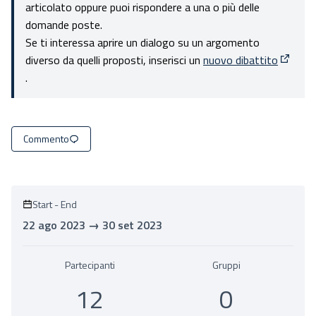
articolato oppure puoi rispondere a una o più delle
domande poste.
Se ti interessa aprire un dialogo su un argomento
diverso da quelli proposti, inserisci un
nuovo dibattito
(Apre i
.
Commento
Start
-
End
22 ago 2023 → 30 set 2023
Partecipanti
Gruppi
12
0