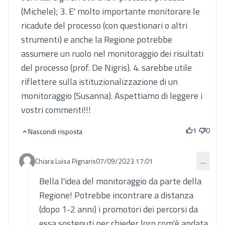
(Michele); 3. E' molto importante monitorare le
ricadute del processo (con questionari o altri
strumenti) e anche la Regione potrebbe
assumere un ruolo nel monitoraggio dei risultati
del processo (prof. De Nigris). 4. sarebbe utile
riflettere sulla istituzionalizzazione di un
monitoraggio (Susanna). Aspettiamo di leggere i
vostri commenti!!!
1
0
Nascondi risposta
Chiara Luisa Pignaris
07/09/2023 17:01
…
Commento 863 (risposta al commento 856)
Bella l'idea del monitoraggio da parte della
Regione! Potrebbe incontrare a distanza
(dopo 1-2 anni) i promotori dei percorsi da
essa sostenuti per chieder loro com'è andata