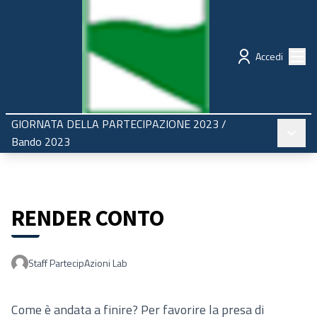
Regione Emilia-Romagna
Partecipazione
Menù
Accedi
GIORNATA DELLA PARTECIPAZIONE 2023
/
Menù pr
Bando 2023
RENDER CONTO
Staff PartecipAzioni Lab
Come è andata a finire? Per favorire la presa di