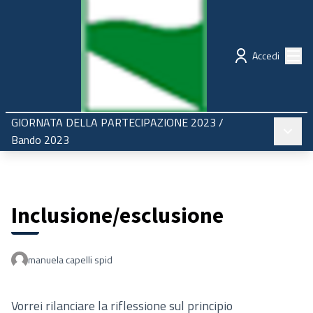
Regione Emilia-Romagna
Partecipazione
Menù
Accedi
GIORNATA DELLA PARTECIPAZIONE 2023
/
Menù pr
Bando 2023
Inclusione/esclusione
manuela capelli spid
Vorrei rilanciare la riflessione sul principio