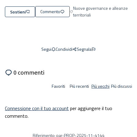
Nuove governance e alleanze
Commento
Sostieni
Filtra i risultati per l'ambito: Nuove g
territoriali
Condividi
Segnala
Segui
0 commenti
Favoriti
Più recenti
Più vecchi
Più discussi
Connessione con il tuo account
per aggiungere il tuo
commento.
Riferimento: par-PROP-2025-11-4144