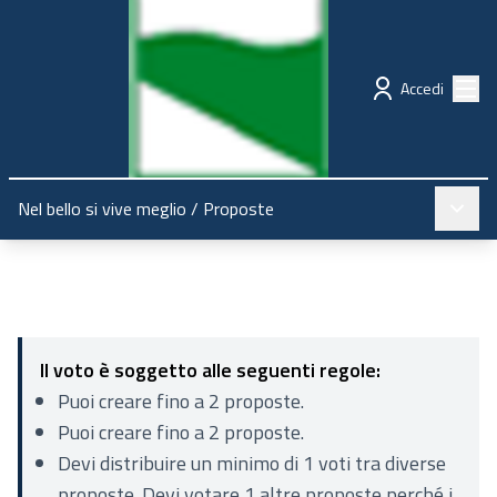
Regione Emilia-Romagna
Partecipazione
Menù
Accedi
Menù pr
Nel bello si vive meglio
/
Proposte
Il voto è soggetto alle seguenti regole:
Puoi creare fino a 2 proposte.
Puoi creare fino a 2 proposte.
Devi distribuire un minimo di 1 voti tra diverse
proposte. Devi votare 1 altre proposte perché i