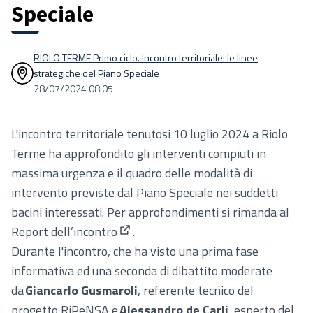
Speciale
RIOLO TERME Primo ciclo. Incontro territoriale: le linee
strategiche del Piano Speciale
28/07/2024 08:05
L'incontro territoriale tenutosi 10 luglio 2024 a Riolo
Terme ha approfondito gli interventi compiuti in
massima urgenza e il quadro delle modalità di
intervento previste dal Piano Speciale nei suddetti
bacini interessati. Per approfondimenti si rimanda al
Report dell’incontro
.
(Apre in una nuova scheda)
Durante l'incontro, che ha visto una prima fase
informativa ed una seconda di dibattito moderate
da
Giancarlo Gusmaroli
, referente tecnico del
progetto RiPeNSA e
Alessandro de Carli
, esperto del