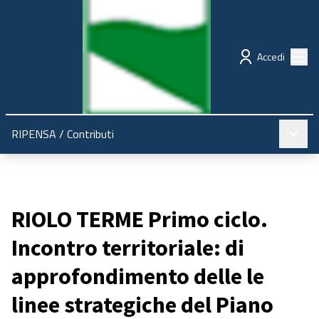
Regione Emilia-Romagna
Partecipazione
Menù
Accedi
Menù pr
RIPENSA
/
Contributi
RIOLO TERME Primo ciclo.
Incontro territoriale: di
approfondimento delle le
linee strategiche del Piano