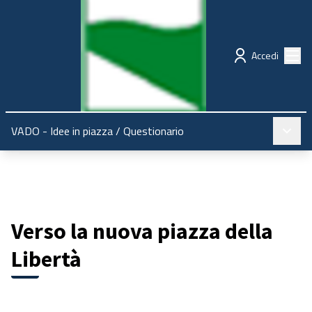
Regione Emilia-Romagna
Partecipazione
Menù
Accedi
Menù pr
VADO - Idee in piazza
/
Questionario
Verso la nuova piazza della
Libertà