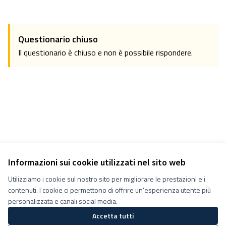
Questionario chiuso
Il questionario è chiuso e non è possibile rispondere.
Informazioni sui cookie utilizzati nel sito web
Utilizziamo i cookie sul nostro sito per migliorare le prestazioni e i
Termini e condizioni d''uso
contenuti. I cookie ci permettono di offrire un'esperienza utente più
Impostazioni Cookie
Decidiamo su Facebook
personalizzata e canali social media.
Decidiamo su YouTube
Accetta tutti
(Collegamento esterno)
(Collegamento esterno)