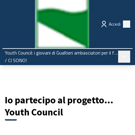
Regione Emilia-Romagna
Partecipazione
Menù
Accedi
Youth Council: i giovani di Gualtieri ambasciatori per il futuro
Menù pr
/
CI SONO!
Io partecipo al progetto...
Youth Council