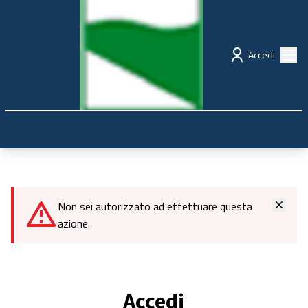
Regione Emilia-Romagna
Partecipazione
Menù
Accedi
Non sei autorizzato ad effettuare questa
azione.
Accedi