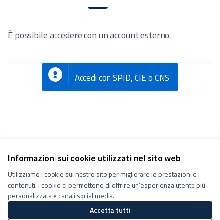
È possibile accedere con un account esterno.
Accedi con SPID, CIE o CNS
Informazioni sui cookie utilizzati nel sito web
Utilizziamo i cookie sul nostro sito per migliorare le prestazioni e i
Termini e condizioni d''uso
contenuti. I cookie ci permettono di offrire un'esperienza utente più
Impostazioni Cookie
Decidiamo su Facebook
personalizzata e canali social media.
Decidiamo su YouTube
Accetta tutti
(Collegamento esterno)
(Collegamento esterno)