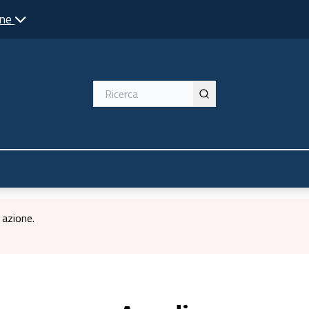
one
 azione.