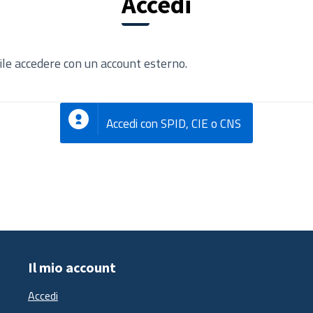
Accedi
ile accedere con un account esterno.
Accedi con SPID, CIE o CNS
Il mio account
Accedi