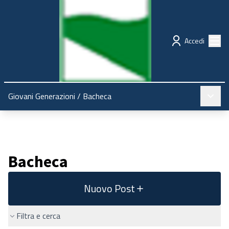
Regione Emilia-Romagna
Partecipazione
Menù
Accedi
Menù pr
Giovani Generazioni
/
Bacheca
Bacheca
Nuovo Post
Filtra e cerca