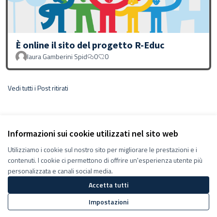
È online il sito del progetto R-Educ
laura Gamberini Spid
0
0
Vedi tutti i Post ritirati
Informazioni sui cookie utilizzati nel sito web
Utilizziamo i cookie sul nostro sito per migliorare le prestazioni e i
Termini e condizioni d''uso
contenuti. I cookie ci permettono di offrire un'esperienza utente più
Impostazioni Cookie
Decidiamo su Facebook
personalizzata e canali social media.
Decidiamo su YouTube
Accetta tutti
(Collegamento esterno)
(Collegamento esterno)
Impostazioni