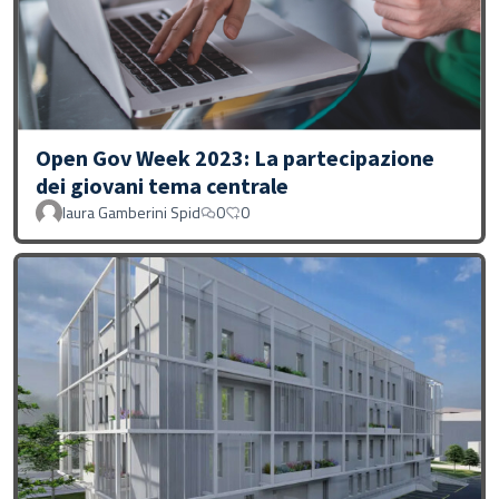
Open Gov Week 2023: La partecipazione
dei giovani tema centrale
laura Gamberini Spid
0
0