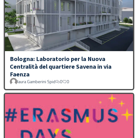
Bologna: Laboratorio per la Nuova
Centralità del quartiere Savena in via
Faenza
laura Gamberini Spid
0
0