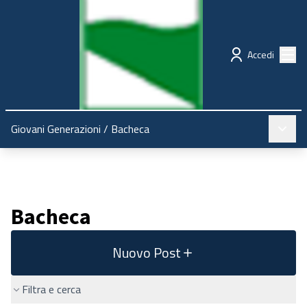
Regione Emilia-Romagna
Partecipazione
Menù
Accedi
Menù pr
Giovani Generazioni
/
Bacheca
Bacheca
Nuovo Post
Filtra e cerca