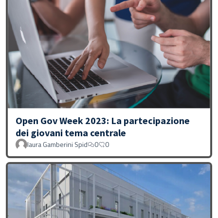
Open Gov Week 2023: La partecipazione
dei giovani tema centrale
laura Gamberini Spid
0
0