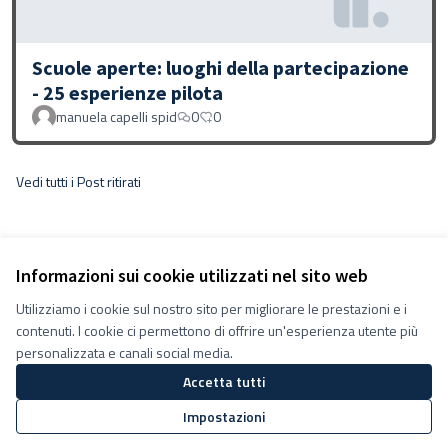
Scuole aperte: luoghi della partecipazione
- 25 esperienze pilota
manuela capelli spid
0
0
Vedi tutti i Post ritirati
Informazioni sui cookie utilizzati nel sito web
Utilizziamo i cookie sul nostro sito per migliorare le prestazioni e i
Termini e condizioni d''uso
contenuti. I cookie ci permettono di offrire un'esperienza utente più
Impostazioni Cookie
Decidiamo su Facebook
personalizzata e canali social media.
Decidiamo su YouTube
Accetta tutti
(Collegamento esterno)
(Collegamento esterno)
Impostazioni