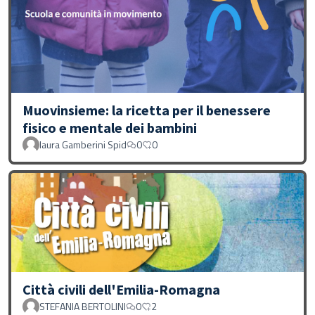
Muovinsieme: la ricetta per il benessere
fisico e mentale dei bambini
laura Gamberini Spid
0
0
Città civili dell'Emilia-Romagna
STEFANIA BERTOLINI
0
2