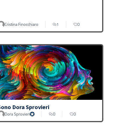
Cristina Finocchiaro
1
0
Sono Dora Sprovieri
Dora Sprovieri
0
0
Dora Sprovieri official