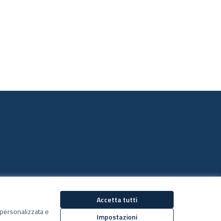
Accetta tutti
Decidiamo su Facebook
Decidiamo su YouTub
ù personalizzata e
(Collegamento esterno)
(Collegamento estern
Impostazioni