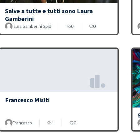
Salve a tutte e tutti sono Laura
Gamberini
laura Gamberini Spid
0
0
Francesco Misiti
Francesco
1
0