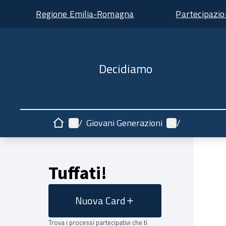
Regione Emilia-Romagna
Partecipazi
Decidiamo
Menù principale
Menù utente
/
Giovani Generazioni
/
Home
Tuffati!
Nuova Card
Trova i processi partecipativi che ti