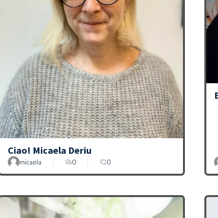
Ciao! Micaela Deriu
micaela
0
0