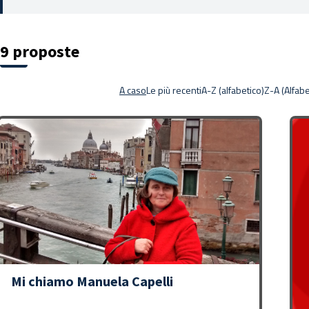
(Apre in una nuova scheda)
9 proposte
A caso
Le più recenti
A-Z (alfabetico)
Z-A (Alfabe
Mi chiamo Manuela Capelli