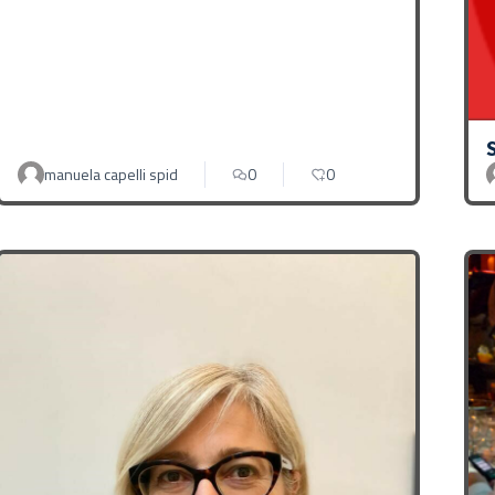
manuela capelli spid
0
0