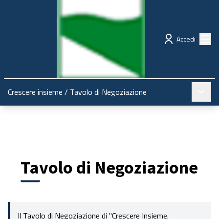
Regione Emilia-Romagna
Partecipazione
Menù
Accedi
Menù pr
Crescere insieme
/
Tavolo di Negoziazione
Tavolo di Negoziazione
Il Tavolo di Negoziazione di "Crescere Insieme.