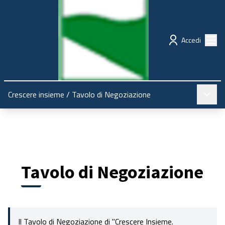
Regione Emilia-Romagna
Partecipazione
Menù
Accedi
Menù pr
Crescere insieme
/
Tavolo di Negoziazione
Tavolo di Negoziazione
Il Tavolo di Negoziazione di "Crescere Insieme.