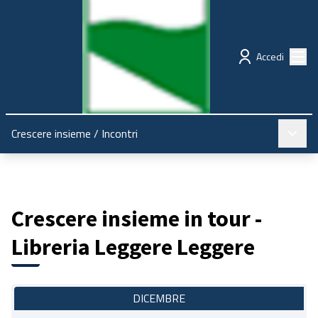
Regione Emilia-Romagna
Partecipazione
Menù
Accedi
Menù pr
Crescere insieme
/
Incontri
Crescere insieme in tour -
Libreria Leggere Leggere
DICEMBRE