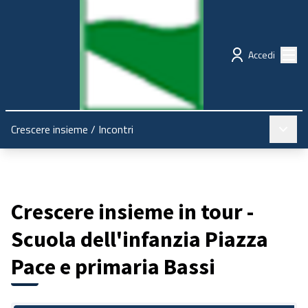
Regione Emilia-Romagna
Partecipazione
Menù
Accedi
Menù pr
Crescere insieme
/
Incontri
Crescere insieme in tour -
Scuola dell'infanzia Piazza
Pace e primaria Bassi