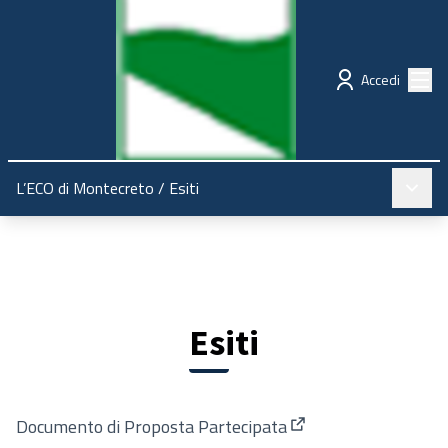
Regione Emilia-Romagna
Partecipazione
Menù
Accedi
Menù pr
L’ECO di Montecreto
/
Esiti
Esiti
Documento di Proposta Partecipata
(Apre in una nuova s