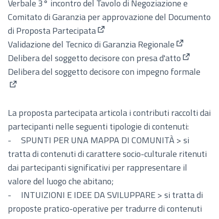
Verbale 3° incontro del Tavolo di Negoziazione e
Comitato di Garanzia per approvazione del Documento
di Proposta Partecipata
(Apre in una nuova scheda)
Validazione del Tecnico di Garanzia Regionale
(Apre in un
Delibera del soggetto decisore con presa d'atto
(Apre in 
Delibera del soggetto decisore con impegno formale
(Apre in una nuova scheda)
La proposta partecipata articola i contributi raccolti dai
partecipanti nelle seguenti tipologie di contenuti:
- SPUNTI PER UNA MAPPA DI COMUNITÀ > si
tratta di contenuti di carattere socio-culturale ritenuti
dai partecipanti significativi per rappresentare il
valore del luogo che abitano;
- INTUIZIONI E IDEE DA SVILUPPARE > si tratta di
proposte pratico-operative per tradurre di contenuti