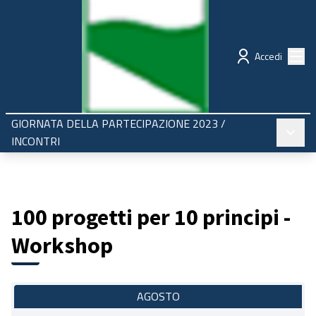
Regione Emilia-Romagna
Partecipazione
Menù
Accedi
GIORNATA DELLA PARTECIPAZIONE 2023
/
Menù pr
INCONTRI
100 progetti per 10 principi -
Workshop
AGOSTO