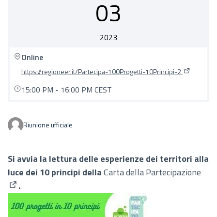
03
2023
Online
https://regioneer.it/Partecipa-100Progetti-10Principi-2
(Collegame
15:00 PM
-
16:00 PM CEST
Riunione ufficiale
Si avvia la lettura delle esperienze dei territori alla
luce dei 10 principi della
Carta della Partecipazione
.
(Apre in una nuova scheda)