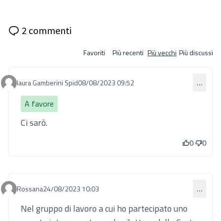
2 commenti
Favoriti
Più recenti
Più vecchi
Più discussi
laura Gamberini Spid
08/08/2023 09:52
…
Commento 806
A favore
Ci sarò.
0
0
Rossana
24/08/2023 10:03
…
Commento 817
Nel gruppo di lavoro a cui ho partecipato uno