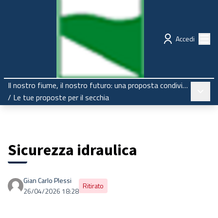
Regione Emilia-Romagna
Partecipazione
Menù
Accedi
Il nostro fiume, il nostro futuro: una proposta condivisa per il Secchia
Menù pr
/
Le tue proposte per il secchia
Sicurezza idraulica
Gian Carlo Plessi
Ritirato
26/04/2026 18:28