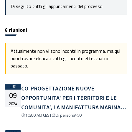
Di seguito tutti gli appuntamenti del processo
6 riunioni
Attualmente non vi sono incontri in programma, ma qui
puoi trovare elencati tutti gli incontri effettuati in
passato.
LUG
CO-PROGETTAZIONE NUOVE
09
OPPORTUNITA' PER I TERRITORI E LE
2024
COMUNITA', LA MANIFATTURA MARINATI
10:00 AM CEST
Di persona
0
UN'ESPERIENZA IN ATTO