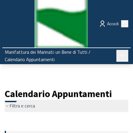
Regione Emilia-Romagna
Partecipazione
Menù
Accedi
Manifattura dei Marinati: un Bene di Tutti
/
Menù pr
Calendario Appuntamenti
Calendario Appuntamenti
Filtra e cerca