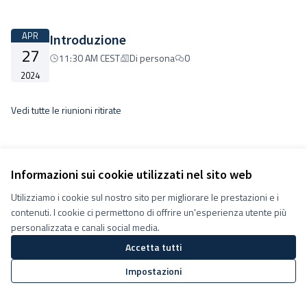
APR
Introduzione
27
11:30 AM CEST
Di persona
0
2024
Vedi tutte le riunioni ritirate
Informazioni sui cookie utilizzati nel sito web
Utilizziamo i cookie sul nostro sito per migliorare le prestazioni e i
Termini e condizioni d''uso
contenuti. I cookie ci permettono di offrire un'esperienza utente più
Impostazioni Cookie
Decidiamo su Facebook
personalizzata e canali social media.
Decidiamo su YouTube
Accetta tutti
(Collegamento esterno)
(Collegamento esterno)
Impostazioni
Sito web creato con
software
Licenza Creative Commons
(Collegamento esterno)