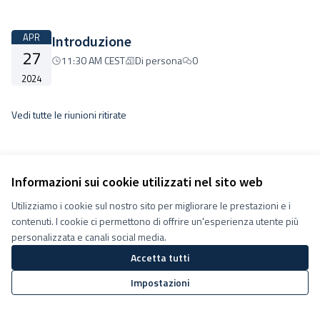
APR
Introduzione
27
11:30 AM CEST
Di persona
0
2024
Vedi tutte le riunioni ritirate
Informazioni sui cookie utilizzati nel sito web
Utilizziamo i cookie sul nostro sito per migliorare le prestazioni e i
Termini e condizioni d''uso
contenuti. I cookie ci permettono di offrire un'esperienza utente più
Impostazioni Cookie
Decidiamo su Facebook
personalizzata e canali social media.
Decidiamo su YouTube
Accetta tutti
(Collegamento esterno)
(Collegamento esterno)
Impostazioni
Sito web creato con
software
Licenza Creative Commons
(Collegamento esterno)