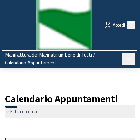
Regione Emilia-Romagna
Partecipazione
Menù
Accedi
Manifattura dei Marinati: un Bene di Tutti
/
Menù pr
Calendario Appuntamenti
Calendario Appuntamenti
Filtra e cerca