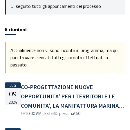
Di seguito tutti gli appuntamenti del processo
6 riunioni
Attualmente non vi sono incontri in programma, ma qui
puoi trovare elencati tutti gli incontri effettuati in
passato.
LUG
CO-PROGETTAZIONE NUOVE
09
OPPORTUNITA' PER I TERRITORI E LE
2024
COMUNITA', LA MANIFATTURA MARINATI
10:00 AM CEST
Di persona
0
UN'ESPERIENZA IN ATTO