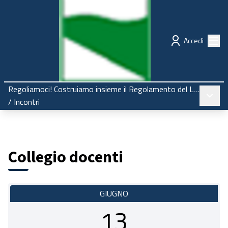
Regione Emilia-Romagna
Partecipazione
Menù
Accedi
Regoliamoci! Costruiamo insieme il Regolamento del Liceo
Menù pr
/
Incontri
Collegio docenti
GIUGNO
13