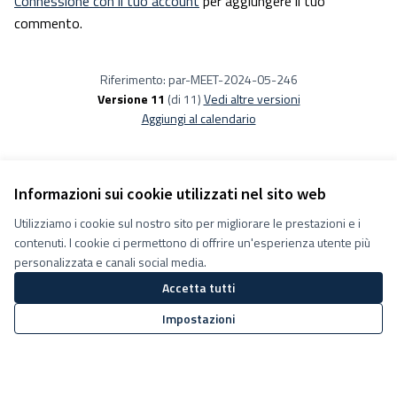
Connessione con il tuo account
per aggiungere il tuo
commento.
Riferimento: par-MEET-2024-05-246
Versione 11
(di 11)
vedi altre versioni
Aggiungi al calendario
Informazioni sui cookie utilizzati nel sito web
Utilizziamo i cookie sul nostro sito per migliorare le prestazioni e i
Termini e condizioni d''uso
contenuti. I cookie ci permettono di offrire un'esperienza utente più
Impostazioni Cookie
Decidiamo su Facebook
personalizzata e canali social media.
Decidiamo su YouTube
Accetta tutti
(Collegamento esterno)
(Collegamento esterno)
Impostazioni
Sito web creato con
software
Licenza Creative Commons
(Collegamento esterno)
libero
.
(Collegamento esterno)
(Collegamento esterno)