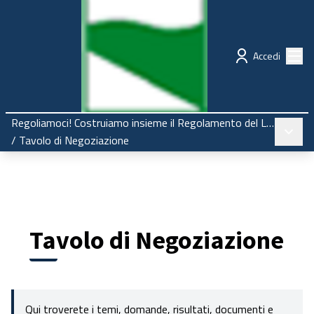
Regione Emilia-Romagna
Partecipazione
Menù
Accedi
Regoliamoci! Costruiamo insieme il Regolamento del Liceo
Menù pr
/
Tavolo di Negoziazione
Tavolo di Negoziazione
Qui troverete i temi, domande, risultati, documenti e