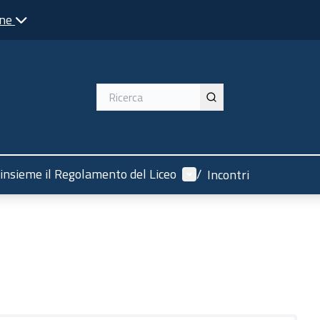
one
Menù utente
insieme il Regolamento del Liceo
/
Incontri