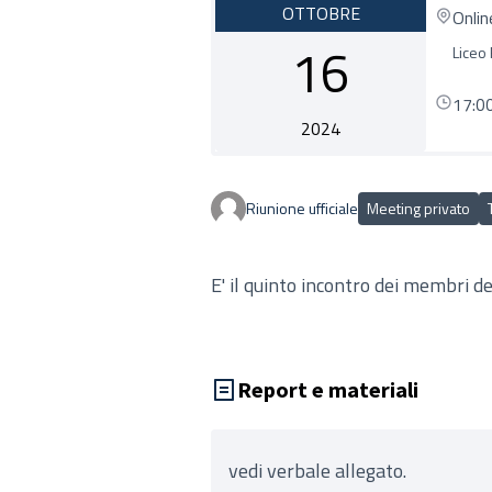
OTTOBRE
Onlin
16
Liceo
17:0
2024
Riunione ufficiale
Meeting privato
E' il quinto incontro dei membri d
Report e materiali
vedi verbale allegato.