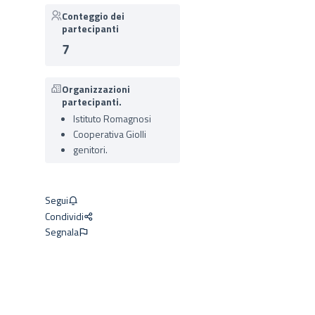
Conteggio dei
partecipanti
7
Organizzazioni
partecipanti.
Istituto Romagnosi
Cooperativa Giolli
genitori.
Segui
Condividi
Segnala