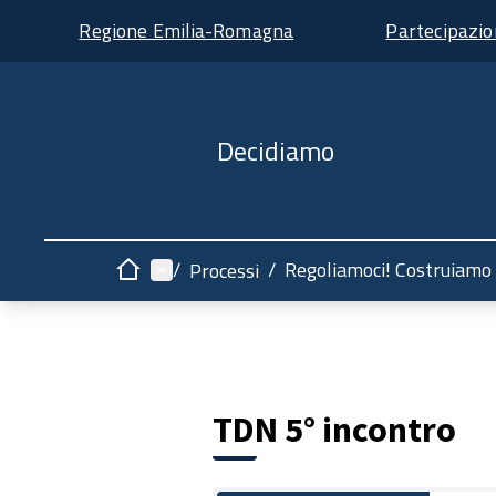
Regione Emilia-Romagna
Partecipazi
Decidiamo
Menù principale
/
/
Regoliamoci! Costruiamo 
Processi
Home
TDN 5° incontro