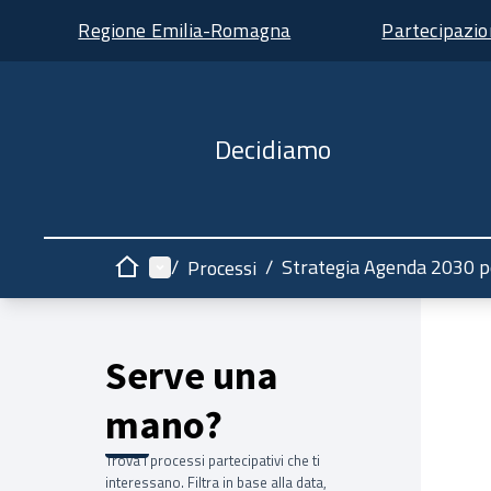
Regione Emilia-Romagna
Partecipazi
Decidiamo
Menù principale
/
/
Strategia Agenda 2030 pe
Processi
Home
Serve una
mano?
Trova i processi partecipativi che ti
interessano. Filtra in base alla data,