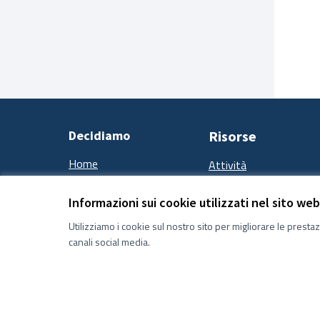
Decidiamo
Risorse
Home
Attività
Processi
Incontri
Informazioni sui cookie utilizzati nel sito web
Utilizziamo i cookie sul nostro sito per migliorare le presta
canali social media.
Termini e condizioni d''uso
Impostazioni Cookie