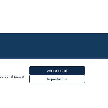
Accetta tutti
ù personalizzata e
Impostazioni
Decidiamo su Facebook
Decidiamo su YouTub
(Collegamento esterno)
(Collegamento estern